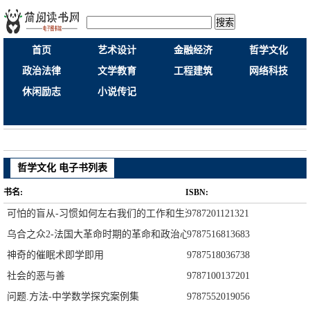
搜索
首页
艺术设计
金融经济
哲学文化
政治法律
文学教育
工程建筑
网络科技
休闲励志
小说传记
哲学文化 电子书列表
书名:
ISBN:
可怕的盲从-习惯如何左右我们的工作和生活
9787201121321
乌合之众2-法国大革命时期的革命和政治心理学研究
9787516813683
神奇的催眠术即学即用
9787518036738
社会的恶与善
9787100137201
问题.方法-中学数学探究案例集
9787552019056