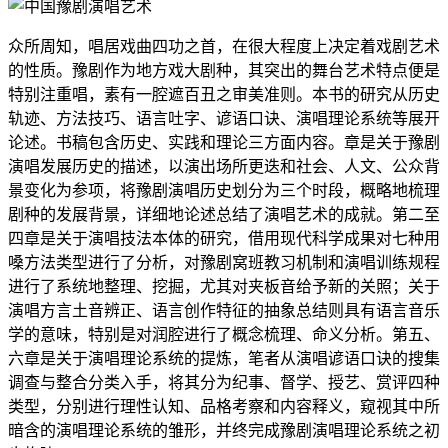
众所周知，唱居戏曲四功之首，在很大程度上决定着戏剧艺术
的性质。豫剧作为地方戏大剧种，其突出的舞台艺术特点便是
特别注重唱，素有一腔遮百丑之审美准则。本书的研究从历史
轨迹、方法技巧、语言吐字、谚语口诀、演唱理论系统等展开
论述。书稿包含历史、实践和理论三方面内容。章是关于豫剧
演唱发展历史的描述，以演出场所更迭和社会、人文、公众背
景变化为参项，将豫剧演唱历史划分为三个时段，概略地梳理
剧种的发展背景，详细地论述总结了演唱艺术的成就。第二至
四章是关于演唱技法本体的研究，借用现代科学成果对七种用
嗓方法类型进行了分析，对豫剧窝班教习机制和演唱训练规程
进行了系统地整理、挖掘，尤其对夹板音给予新的关照；关于
演唱方言土音辨正、语言创作特征的抽象总结则具有语言音乐
学的意味，特别是对润腔进行了概念梳理、命义分析。第五、
六章是关于演唱理论系统的提炼，笔者从演唱谚语口诀的搜集
调查与整合分类入手，将其分为纪事、督学、授艺、赏评四种
类型，分别进行理性认知、品格考察和内容释义，窥视其中所
暗含的演唱理论系统的雏形，并终完成豫剧演唱理论系统之初