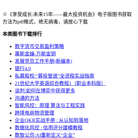
☉《享受成长:未来15年——最大投资机会》电子版图书获取
方法为pdf格式，绝无病毒，请放心下载
本类图书下载排行
数字货币交易盈利策略
萬能金鑰-万能金钥
发展党员工作手册(新编本)
银行4.0
私募股权:“募投管退”全流程实战指南
21世纪大学英语综合教程1（职业本科版）
谈判:如何在博弈中获得更多
沟通的方法
智能风控：原理 算法与工程实践
跨境电商物流管理
企业OKR实战手册 : 从认知到落地
数据化风控 : 信用评分建模教程
数智公司:AI重新定义“企业”