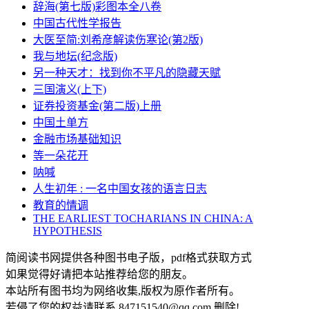
辞海(第七版)彩图本全八卷
中国古代性学报告
大医至简:刘希彦解读伤寒论(第2版)
我与地坛(纪念版)
另一种天才：找到你不平凡的隐藏天赋
三国演义(上下)
证券投资基金(第二版)上册
中国土单方
金融市场基础知识
等一朵花开
呐喊
人生初年 : 一名中国女孩的语言日志
教育的情调
THE EARLIEST TOCHARIANS IN CHINA: A
HYPOTHESIS
简阅读书网提供各种图书电子版，pdf格式获取方式
如果觉得好请把本站推荐给您的朋友。
本站所有图书均为网络收集,版权为原作者所有。
若侵了您的权益请联系 847151540@qq.com 删除!