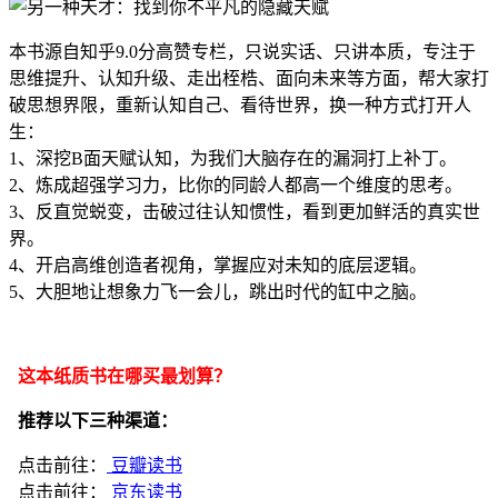
本书源自知乎9.0分高赞专栏，只说实话、只讲本质，专注于
思维提升、认知升级、走出桎梏、面向未来等方面，帮大家打
破思想界限，重新认知自己、看待世界，换一种方式打开人
生：
1、深挖B面天赋认知，为我们大脑存在的漏洞打上补丁。
2、炼成超强学习力，比你的同龄人都高一个维度的思考。
3、反直觉蜕变，击破过往认知惯性，看到更加鲜活的真实世
界。
4、开启高维创造者视角，掌握应对未知的底层逻辑。
5、大胆地让想象力飞一会儿，跳出时代的缸中之脑。
这本纸质书在哪买最划算？
推荐以下三种渠道：
点击前往：
豆瓣读书
点击前往：
京东读书