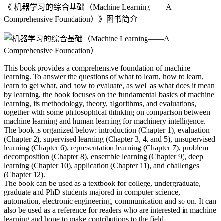
《 机器学习的综合基础（Machine Learning――A
Comprehensive Foundation）》图书简介
This book provides a comprehensive foundation of machine
learning. To answer the questions of what to learn, how to learn,
learn to get what, and how to evaluate, as well as what does it mean
by learning, the book focuses on the fundamental basics of machine
learning, its methodology, theory, algorithms, and evaluations,
together with some philosophical thinking on comparison between
machine learning and human learning for machinery intelligence.
The book is organized below: introduction (Chapter 1), evaluation
(Chapter 2), supervised learning (Chapter 3, 4, and 5), unsupervised
learning (Chapter 6), representation learning (Chapter 7), problem
decomposition (Chapter 8), ensemble learning (Chapter 9), deep
learning (Chapter 10), application (Chapter 11), and challenges
(Chapter 12).
The book can be used as a textbook for college, undergraduate,
graduate and PhD students majored in computer science,
automation, electronic engineering, communication and so on. It can
also be used as a reference for readers who are interested in machine
learning and hope to make contributions to the field.